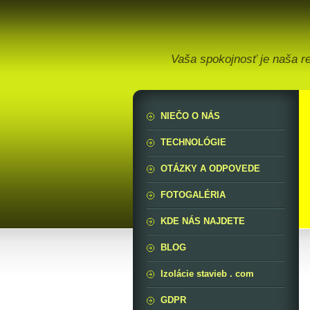
Vaša spokojnosť je naša r
NIEČO O NÁS
TECHNOLÓGIE
OTÁZKY A ODPOVEDE
FOTOGALÉRIA
KDE NÁS NAJDETE
BLOG
Izolácie stavieb . com
GDPR