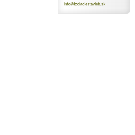
info@izo
laciesta
vieb.sk