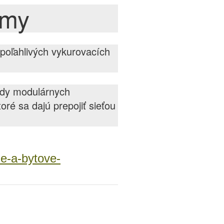
omy
poľahlivých vykurovacích
ody modulárnych
ré sa dajú prepojiť sieťou
e-a-bytove-