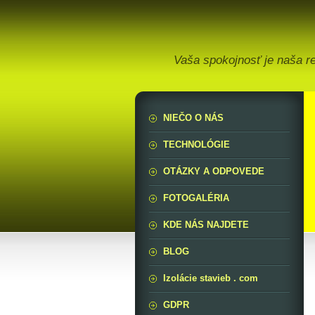
Vaša spokojnosť je naša r
NIEČO O NÁS
TECHNOLÓGIE
OTÁZKY A ODPOVEDE
FOTOGALÉRIA
KDE NÁS NAJDETE
BLOG
Izolácie stavieb . com
GDPR