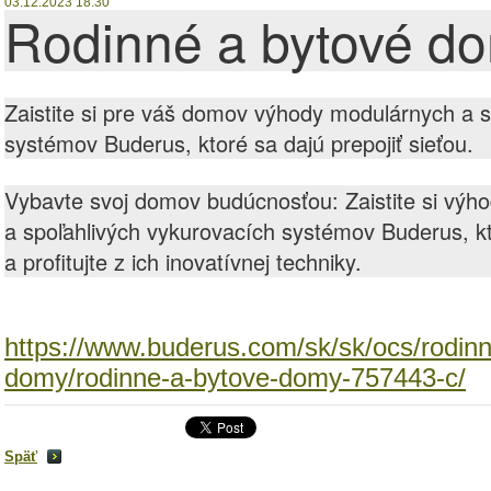
03.12.2023 18:30
Rodinné a bytové d
Zaistite si pre váš domov výhody modulárnych a s
systémov Buderus, ktoré sa dajú prepojiť sieťou.
Vybavte svoj domov budúcnosťou: Zaistite si výh
a spoľahlivých vykurovacích systémov Buderus, kto
a profitujte z ich inovatívnej techniky.
https://www.buderus.com/sk/sk/ocs/rodinn
domy/rodinne-a-bytove-domy-757443-c/
Späť