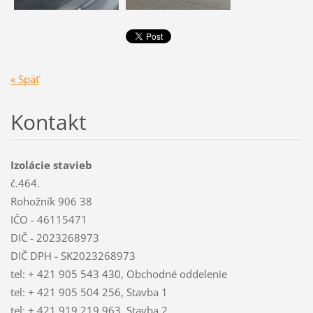
« Späť
Kontakt
Izolácie stavieb
č.464.
Rohožník 906 38
IČO - 46115471
DIČ - 2023268973
DIČ DPH - SK2023268973
tel: + 421 905 543 430, Obchodné oddelenie
tel: + 421 905 504 256, Stavba 1
tel: + 421 919 219 963, Stavba 2