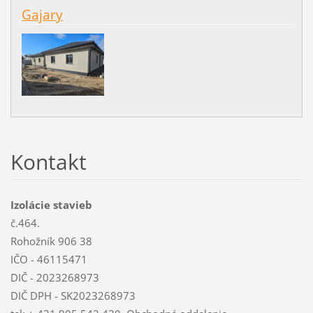
Gajary
Kontakt
Izolácie stavieb
č.464.
Rohožník 906 38
IČO - 46115471
DIČ - 2023268973
DIČ DPH - SK2023268973