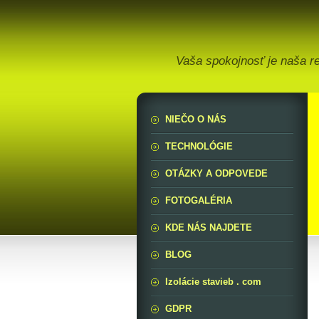
Vaša spokojnosť je naša r
NIEČO O NÁS
TECHNOLÓGIE
OTÁZKY A ODPOVEDE
FOTOGALÉRIA
KDE NÁS NAJDETE
BLOG
Izolácie stavieb . com
GDPR