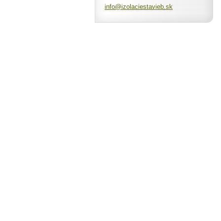
info@izo
laciesta
vieb.sk