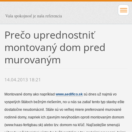
Vaša spokojnosť je naša referencia
Prečo uprednostniť
montovaný dom pred
murovaným
14.04.2013 18:21
Montované domy ako napríklad
www.aedifico.sk
sú dnes už najmä vo
vyspelých štátoch bežným riešením, no u nás sa zatiaľ tento typ stavby ešte
dostatočne neudomácnil. Stále sú vo veľkej miere preferované murované
rodinné domy, napriek ich zjavným nevýhodám oproti montovaným domom
(www.haas-fertigbau.sk) alebo tzv. domom na kľúč. Najčastejšie smerujú