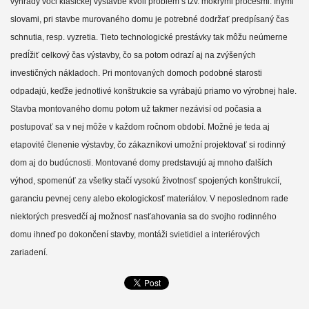
výhrady voči klasickej výstavbe kvôli problém s tzv. mokrými procesmi. Inými
slovami, pri stavbe murovaného domu je potrebné dodržať predpísaný čas
schnutia, resp. vyzretia. Tieto technologické prestávky tak môžu neúmerne
predĺžiť celkový čas výstavby, čo sa potom odrazí aj na zvýšených
investičných nákladoch. Pri montovaných domoch podobné starosti
odpadajú, keďže jednotlivé konštrukcie sa vyrábajú priamo vo výrobnej hale.
Stavba montovaného domu potom už takmer nezávisí od počasia a
postupovať sa v nej môže v každom ročnom období. Možné je teda aj
etapovité členenie výstavby, čo zákazníkovi umožní projektovať si rodinný
dom aj do budúcnosti. Montované domy predstavujú aj mnoho ďalších
výhod, spomenúť za všetky stačí vysokú životnosť spojených konštrukcií,
garanciu pevnej ceny alebo ekologickosť materiálov. V neposlednom rade
niektorých presvedčí aj možnosť nasťahovania sa do svojho rodinného
domu ihneď po dokončení stavby, montáži svietidiel a interiérových
zariadení.