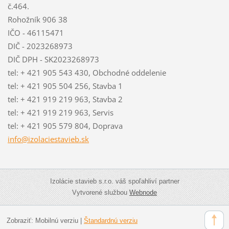
č.464.
Rohožník 906 38
IČO - 46115471
DIČ - 2023268973
DIČ DPH - SK2023268973
tel: + 421 905 543 430, Obchodné oddelenie
tel: + 421 905 504 256, Stavba 1
tel: + 421 919 219 963, Stavba 2
tel: + 421 919 219 963, Servis
tel: + 421 905 579 804, Doprava
info@izo
laciesta
vieb.sk
Izolácie stavieb s.r.o. váš spoľahliví partner
Vytvorené službou
Webnode
Zobraziť:
Mobilnú verziu
|
Štandardnú verziu