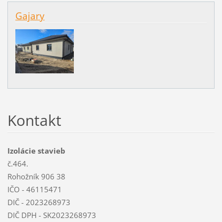
Gajary
Kontakt
Izolácie stavieb
č.464.
Rohožník 906 38
IČO - 46115471
DIČ - 2023268973
DIČ DPH - SK2023268973