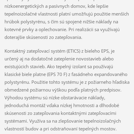
nízkoenergetických a pasívnych domov, kde lepšie
tepelnoizolačné vlastnosti platní umožňujú použitie menších
hrúbok polystyrénu, s čím sú spojené nižšie náklady na
kotevné prvky a oplechovanie. Pri realizácii sa využívajú
doterajšie skúsenosti zo zatepľovania.
Kontaktný zatepľovací systém (ETICS) z bieleho EPS, je
určený aj na dodatočné zateplenie novostavieb alebo
existujúcich stavieb. Ako tepelný izolant sa používajú
klasické biele platne (EPS 70 F) z fasádneho expandovaného
polystyrénu. Použitie tohto systému je z požiarneho hľadiska
obmedzené požiarnou výškou podľa platných predpisov.
Výhodou systému sú nízke obstarávacie náklady,
jednoduchá montáž vďaka nízkej hmotnosti a dlhodobé
skúsenosti zo zatepľovania kontaktnými zatepľovacími
systémami. Využíva sa na zlepšovanie tepelnoizolačných
vlastností budov a pri odstraňovaní tepelných mostov.