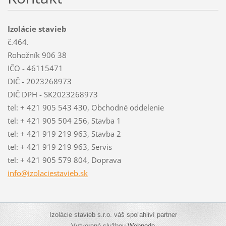
Izolácie stavieb
č.464.
Rohožník 906 38
IČO - 46115471
DIČ - 2023268973
DIČ DPH - SK2023268973
tel: + 421 905 543 430, Obchodné oddelenie
tel: + 421 905 504 256, Stavba 1
tel: + 421 919 219 963, Stavba 2
tel: + 421 919 219 963, Servis
tel: + 421 905 579 804, Doprava
info@izo
laciesta
vieb.sk
Izolácie stavieb s.r.o. váš spoľahliví partner
Vytvorené službou
Webnode