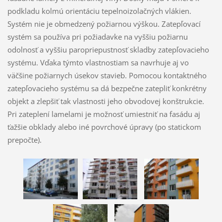
podkladu kolmú orientáciu tepelnoizolačných vlákien.
Systém nie je obmedzený požiarnou výškou. Zatepľovací
systém sa používa pri požiadavke na vyššiu požiarnu
odolnosť a vyššiu paropriepustnosť skladby zatepľovacieho
systému. Vďaka týmto vlastnostiam sa navrhuje aj vo
väčšine požiarnych úsekov stavieb. Pomocou kontaktného
zatepľovacieho systému sa dá bezpečne zatepliť konkrétny
objekt a zlepšiť tak vlastnosti jeho obvodovej konštrukcie.
Pri zateplení lamelami je možnosť umiestniť na fasádu aj
ťažšie obklady alebo iné povrchové úpravy (po statickom
prepočte).