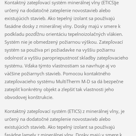
Kontaktný zatepľovací systém minerálnej vlny (ETICS)je
určený na dodatočné zateplenie novostavieb alebo
existujúcich stavieb. Ako tepelný izolant sa používajú
fasádne dosky z minerálnej vlny. Dosky majú v smere k
podkladu pozdĺžnu orientáciu tepelnoizolačných vlákien.
Systém nie je obmedzený požiarnou výškou. Zatepľovací
systém sa používa pri požiadavke na vyššiu požiarnu
odolnosť a vyššiu paropriepustnosť skladby zatepľovacieho
systému. Vďaka týmto vlastnostiam sa navrhuje aj vo
väčšine požiarnych stavieb. Pomocou kontaktného
zatepľovacieho systému MultiTherm M-D sa dá bezpečne
zatepliť konkrétny objekt a zlepšiť tak vlastnosti jeho
obvodovej konštrukcie.
Kontaktný zatepľovací systém (ETICS) z minerálnej vlny, je
určený na dodatočné zateplenie novostavieb alebo
existujúcich stavieb. Ako tepelný izolant sa používajú
fasádne lamely z minerálnej vlny. Dosky majú v smere k