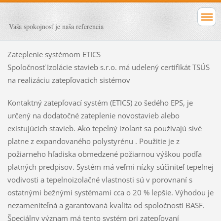
Vaša spokojnosť je naša referencia
Zateplenie systémom ETICS
Spoločnosť Izolácie stavieb s.r.o. má udelený certifikát TSÚS
na realizáciu zatepľovacich sistémov
Kontaktný zatepľovací systém (ETICS) zo šedého EPS, je
určený na dodatočné zateplenie novostavieb alebo
existujúcich stavieb. Ako tepelný izolant sa používajú sivé
platne z expandovaného polystyrénu . Použitie je z
požiarneho hľadiska obmedzené požiarnou výškou podľa
platných predpisov. Systém má veľmi nízky súčiniteľ tepelnej
vodivosti a tepelnoizolačné vlastnosti sú v porovnaní s
ostatnými bežnými systémami cca o 20 % lepšie. Výhodou je
nezameniteľná a garantovaná kvalita od spoločnosti BASF.
Špeciálny význam má tento systém pri zatepľovaní