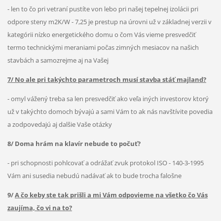
- len to čo pri vetraní pustíte von lebo pri našej tepelnej izolácii pri
odpore steny m2K/W - 7,25 je prestup na úrovni už v základnej verzii v
kategórii nízko energetického domu o čom Vás vieme presvedčiť
termo technickými meraniami počas zimných mesiacov na našich
stavbách a samozrejme aj na Vašej
7/ No ale pri takýchto parametroch musí stavba stáť majland?
- omyl vážený treba sa len presvedčiť ako veľa iných investorov ktorý
už v takýchto domoch bývajú a sami Vám to ak nás navštívite povedia
a zodpovedajú aj dalšie Vaše otázky
8/ Doma hrám na klavír nebude to počuť?
- pri schopnosti pohlcovať a odrážať zvuk protokol ISO - 140-3-1995
Vám ani susedia nebudú nadávať ak to bude trocha falošne
9/
A čo keby ste tak prišli a mi Vám odpovieme na všetko čo Vás
zaujíma, čo vi na to?