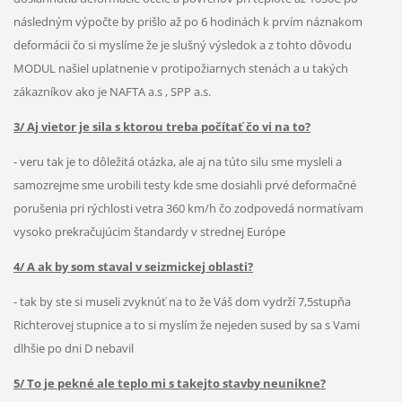
následným výpočte by prišlo až po 6 hodinách k prvím náznakom
deformácii čo si myslíme že je slušný výsledok a z tohto dôvodu
MODUL našiel uplatnenie v protipožiarnych stenách a u takých
zákazníkov ako je NAFTA a.s , SPP a.s.
3/ Aj vietor je sila s ktorou treba počítať čo vi na to?
- veru tak je to dôležitá otázka, ale aj na túto silu sme mysleli a
samozrejme sme urobili testy kde sme dosiahli prvé deformačné
porušenia pri rýchlosti vetra 360 km/h čo zodpovedá normatívam
vysoko prekračujúcim štandardy v strednej Európe
4/ A ak by som staval v seizmickej oblasti?
- tak by ste si museli zvyknúť na to že Váš dom vydrží 7,5stupňa
Richterovej stupnice a to si myslím že nejeden sused by sa s Vami
dlhšie po dni D nebavil
5/ To je pekné ale teplo mi s takejto stavby neunikne?