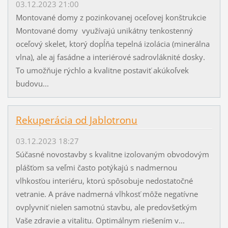
03.12.2023 21:00
Montované domy z pozinkovanej oceľovej konštrukcie
Montované domy využívajú unikátny tenkostenný
oceľový skelet, ktorý dopĺňa tepelná izolácia (minerálna
vlna), ale aj fasádne a interiérové sadrovláknité dosky.
To umožňuje rýchlo a kvalitne postaviť akúkoľvek
budovu...
Rekuperácia od Jablotronu
03.12.2023 18:27
Súčasné novostavby s kvalitne izolovaným obvodovým
plášťom sa veľmi často potýkajú s nadmernou
vlhkosťou interiéru, ktorú spôsobuje nedostatočné
vetranie. A práve nadmerná vlhkosť môže negatívne
ovplyvniť nielen samotnú stavbu, ale predovšetkým
Vaše zdravie a vitalitu. Optimálnym riešením v...