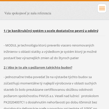
Vaša spokojnosť je naša referencia
1 / Je konštrukčný systém s ocele dostatočne pevný a odolný
- MODUL je technológia ktorú preverilo viacero renomovaných
inžinierov s oblasti statiky a výsledkom je systém ktorý je možné
postaviť bez výraznejších zmien až do štyroch patier
2 / Ako je to ale s požiarom takýchto budov?
- jednoznačne treba povedať že na výstavbe týchto budov sa
zúčastňujú momentálne tý najlepší výrobcovia v oblasti suchých
stavieb čo bolo preukázane certifikovanou skúškou odolnosti
požiarom spoločnosťou PAVUS a.s. Veselí nad lužnicí protokolom
PK20204007C1 s dosiahnutím nehorľavosti po dobu 65minút bez
dosiahnutia deformácie oceľe a povrchov pri teplote až 1050C po