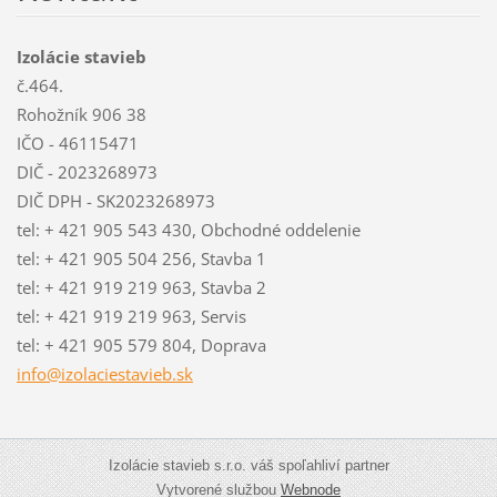
Izolácie stavieb
č.464.
Rohožník 906 38
IČO - 46115471
DIČ - 2023268973
DIČ DPH - SK2023268973
tel: + 421 905 543 430, Obchodné oddelenie
tel: + 421 905 504 256, Stavba 1
tel: + 421 919 219 963, Stavba 2
tel: + 421 919 219 963, Servis
tel: + 421 905 579 804, Doprava
info@izo
laciesta
vieb.sk
Izolácie stavieb s.r.o. váš spoľahliví partner
Vytvorené službou
Webnode