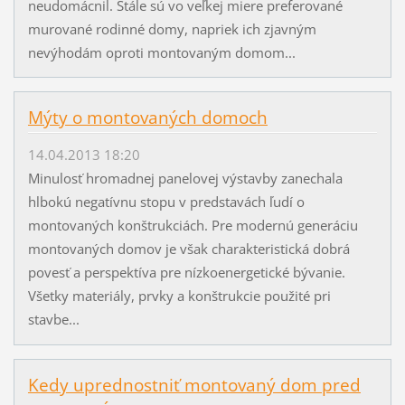
neudomácnil. Stále sú vo veľkej miere preferované
murované rodinné domy, napriek ich zjavným
nevýhodám oproti montovaným domom...
Mýty o montovaných domoch
14.04.2013 18:20
Minulosť hromadnej panelovej výstavby zanechala
hlbokú negatívnu stopu v predstavách ľudí o
montovaných konštrukciách. Pre modernú generáciu
montovaných domov je však charakteristická dobrá
povesť a perspektíva pre nízkoenergetické bývanie.
Všetky materiály, prvky a konštrukcie použité pri
stavbe...
Kedy uprednostniť montovaný dom pred